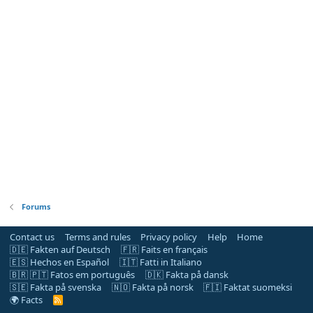
Forums
Contact us
Terms and rules
Privacy policy
Help
Home
🇩🇪 Fakten auf Deutsch
🇫🇷 Faits en français
🇪🇸 Hechos en Español
🇮🇹 Fatti in Italiano
🇧🇷 🇵🇹 Fatos em português
🇩🇰 Fakta på dansk
🇸🇪 Fakta på svenska
🇳🇴 Fakta på norsk
🇫🇮 Faktat suomeksi
🌍 Facts
R
S