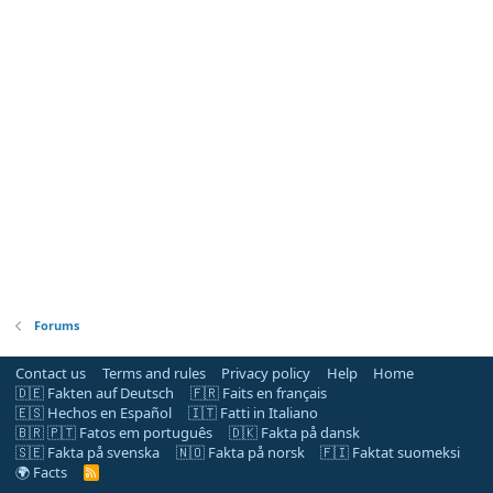
Forums
Contact us
Terms and rules
Privacy policy
Help
Home
🇩🇪 Fakten auf Deutsch
🇫🇷 Faits en français
🇪🇸 Hechos en Español
🇮🇹 Fatti in Italiano
🇧🇷 🇵🇹 Fatos em português
🇩🇰 Fakta på dansk
🇸🇪 Fakta på svenska
🇳🇴 Fakta på norsk
🇫🇮 Faktat suomeksi
🌍 Facts
R
S