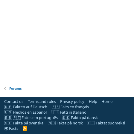
Forums
Contact us
Terms and rules
Privacy policy
Help
Home
🇩🇪 Fakten auf Deutsch
🇫🇷 Faits en français
🇪🇸 Hechos en Español
🇮🇹 Fatti in Italiano
🇧🇷 🇵🇹 Fatos em português
🇩🇰 Fakta på dansk
🇸🇪 Fakta på svenska
🇳🇴 Fakta på norsk
🇫🇮 Faktat suomeksi
🌍 Facts
R
S