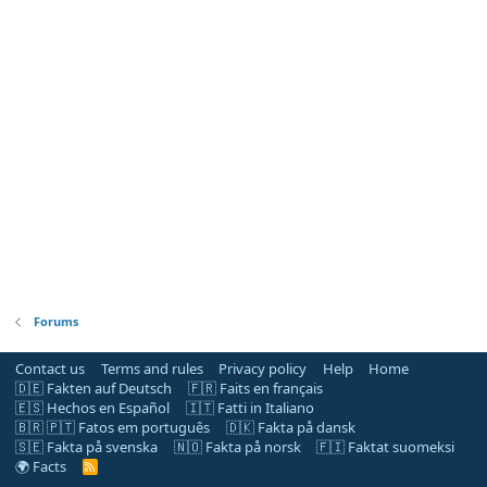
Forums
Contact us
Terms and rules
Privacy policy
Help
Home
🇩🇪 Fakten auf Deutsch
🇫🇷 Faits en français
🇪🇸 Hechos en Español
🇮🇹 Fatti in Italiano
🇧🇷 🇵🇹 Fatos em português
🇩🇰 Fakta på dansk
🇸🇪 Fakta på svenska
🇳🇴 Fakta på norsk
🇫🇮 Faktat suomeksi
🌍 Facts
R
S