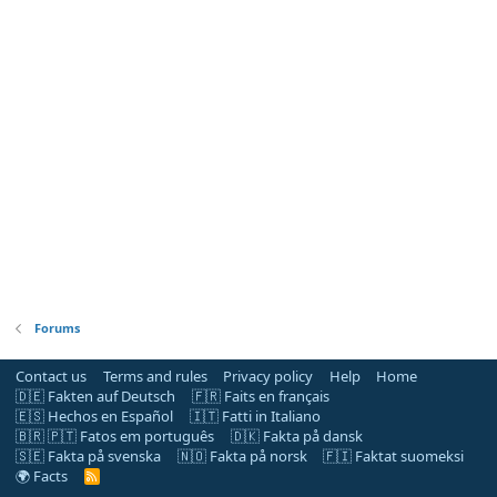
Forums
Contact us
Terms and rules
Privacy policy
Help
Home
🇩🇪 Fakten auf Deutsch
🇫🇷 Faits en français
🇪🇸 Hechos en Español
🇮🇹 Fatti in Italiano
🇧🇷 🇵🇹 Fatos em português
🇩🇰 Fakta på dansk
🇸🇪 Fakta på svenska
🇳🇴 Fakta på norsk
🇫🇮 Faktat suomeksi
🌍 Facts
R
S