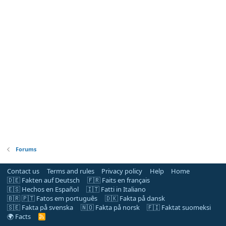
Forums
Contact us
Terms and rules
Privacy policy
Help
Home
🇩🇪 Fakten auf Deutsch
🇫🇷 Faits en français
🇪🇸 Hechos en Español
🇮🇹 Fatti in Italiano
🇧🇷 🇵🇹 Fatos em português
🇩🇰 Fakta på dansk
🇸🇪 Fakta på svenska
🇳🇴 Fakta på norsk
🇫🇮 Faktat suomeksi
🌍 Facts
R
S