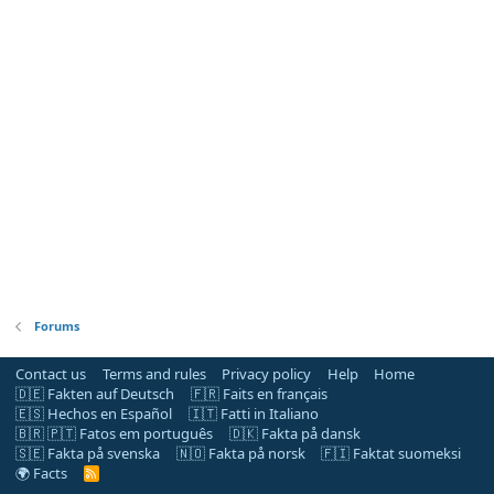
Forums
Contact us
Terms and rules
Privacy policy
Help
Home
🇩🇪 Fakten auf Deutsch
🇫🇷 Faits en français
🇪🇸 Hechos en Español
🇮🇹 Fatti in Italiano
🇧🇷 🇵🇹 Fatos em português
🇩🇰 Fakta på dansk
🇸🇪 Fakta på svenska
🇳🇴 Fakta på norsk
🇫🇮 Faktat suomeksi
🌍 Facts
R
S