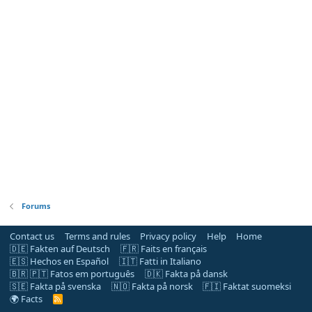
Forums
Contact us
Terms and rules
Privacy policy
Help
Home
🇩🇪 Fakten auf Deutsch
🇫🇷 Faits en français
🇪🇸 Hechos en Español
🇮🇹 Fatti in Italiano
🇧🇷 🇵🇹 Fatos em português
🇩🇰 Fakta på dansk
🇸🇪 Fakta på svenska
🇳🇴 Fakta på norsk
🇫🇮 Faktat suomeksi
🌍 Facts
R
S