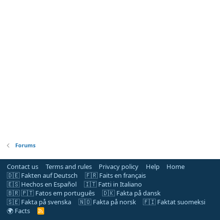
Forums
Contact us
Terms and rules
Privacy policy
Help
Home
🇩🇪 Fakten auf Deutsch
🇫🇷 Faits en français
🇪🇸 Hechos en Español
🇮🇹 Fatti in Italiano
🇧🇷 🇵🇹 Fatos em português
🇩🇰 Fakta på dansk
🇸🇪 Fakta på svenska
🇳🇴 Fakta på norsk
🇫🇮 Faktat suomeksi
🌍 Facts
R
S