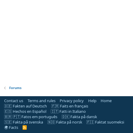
Forums
Contact us
Terms and rules
Privacy policy
Help
Home
🇩🇪 Fakten auf Deutsch
🇫🇷 Faits en français
🇪🇸 Hechos en Español
🇮🇹 Fatti in Italiano
🇧🇷 🇵🇹 Fatos em português
🇩🇰 Fakta på dansk
🇸🇪 Fakta på svenska
🇳🇴 Fakta på norsk
🇫🇮 Faktat suomeksi
🌍 Facts
R
S