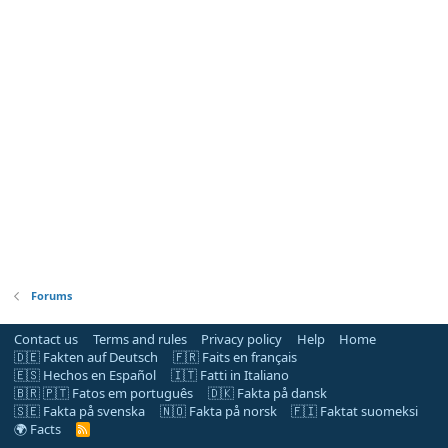
Forums
Contact us
Terms and rules
Privacy policy
Help
Home
🇩🇪 Fakten auf Deutsch
🇫🇷 Faits en français
🇪🇸 Hechos en Español
🇮🇹 Fatti in Italiano
🇧🇷 🇵🇹 Fatos em português
🇩🇰 Fakta på dansk
🇸🇪 Fakta på svenska
🇳🇴 Fakta på norsk
🇫🇮 Faktat suomeksi
🌍 Facts
R
S