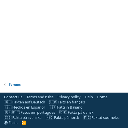
Forums
Contact us
Terms and rules
Privacy policy
Help
Home
🇩🇪 Fakten auf Deutsch
🇫🇷 Faits en français
🇪🇸 Hechos en Español
🇮🇹 Fatti in Italiano
🇧🇷 🇵🇹 Fatos em português
🇩🇰 Fakta på dansk
🇸🇪 Fakta på svenska
🇳🇴 Fakta på norsk
🇫🇮 Faktat suomeksi
🌍 Facts
R
S