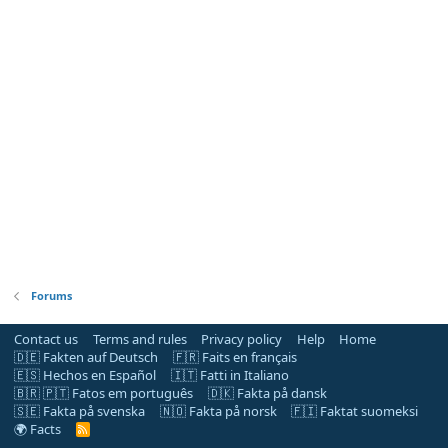
Forums
Contact us
Terms and rules
Privacy policy
Help
Home
🇩🇪 Fakten auf Deutsch
🇫🇷 Faits en français
🇪🇸 Hechos en Español
🇮🇹 Fatti in Italiano
🇧🇷 🇵🇹 Fatos em português
🇩🇰 Fakta på dansk
🇸🇪 Fakta på svenska
🇳🇴 Fakta på norsk
🇫🇮 Faktat suomeksi
🌍 Facts
R
S