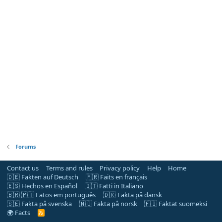
Forums
Contact us
Terms and rules
Privacy policy
Help
Home
🇩🇪 Fakten auf Deutsch
🇫🇷 Faits en français
🇪🇸 Hechos en Español
🇮🇹 Fatti in Italiano
🇧🇷 🇵🇹 Fatos em português
🇩🇰 Fakta på dansk
🇸🇪 Fakta på svenska
🇳🇴 Fakta på norsk
🇫🇮 Faktat suomeksi
🌍 Facts
R
S