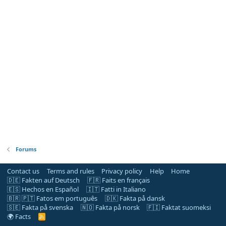
Forums
Contact us
Terms and rules
Privacy policy
Help
Home
🇩🇪 Fakten auf Deutsch
🇫🇷 Faits en français
🇪🇸 Hechos en Español
🇮🇹 Fatti in Italiano
🇧🇷 🇵🇹 Fatos em português
🇩🇰 Fakta på dansk
🇸🇪 Fakta på svenska
🇳🇴 Fakta på norsk
🇫🇮 Faktat suomeksi
🌍 Facts
R
S