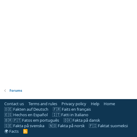
Forums
Contact us
Terms and rules
Privacy policy
Help
Home
🇩🇪 Fakten auf Deutsch
🇫🇷 Faits en français
🇪🇸 Hechos en Español
🇮🇹 Fatti in Italiano
🇧🇷 🇵🇹 Fatos em português
🇩🇰 Fakta på dansk
🇸🇪 Fakta på svenska
🇳🇴 Fakta på norsk
🇫🇮 Faktat suomeksi
🌍 Facts
R
S