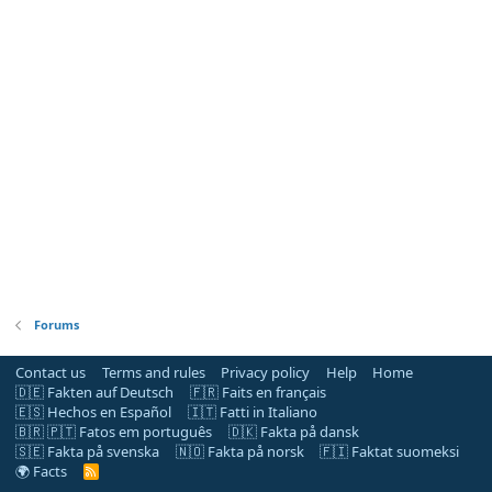
Forums
Contact us
Terms and rules
Privacy policy
Help
Home
🇩🇪 Fakten auf Deutsch
🇫🇷 Faits en français
🇪🇸 Hechos en Español
🇮🇹 Fatti in Italiano
🇧🇷 🇵🇹 Fatos em português
🇩🇰 Fakta på dansk
🇸🇪 Fakta på svenska
🇳🇴 Fakta på norsk
🇫🇮 Faktat suomeksi
🌍 Facts
R
S