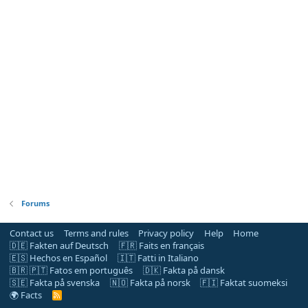
Forums
Contact us
Terms and rules
Privacy policy
Help
Home
🇩🇪 Fakten auf Deutsch
🇫🇷 Faits en français
🇪🇸 Hechos en Español
🇮🇹 Fatti in Italiano
🇧🇷 🇵🇹 Fatos em português
🇩🇰 Fakta på dansk
🇸🇪 Fakta på svenska
🇳🇴 Fakta på norsk
🇫🇮 Faktat suomeksi
🌍 Facts
R
S