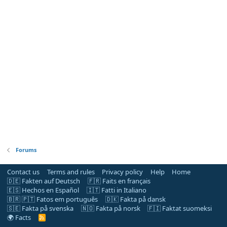
Forums
Contact us
Terms and rules
Privacy policy
Help
Home
🇩🇪 Fakten auf Deutsch
🇫🇷 Faits en français
🇪🇸 Hechos en Español
🇮🇹 Fatti in Italiano
🇧🇷 🇵🇹 Fatos em português
🇩🇰 Fakta på dansk
🇸🇪 Fakta på svenska
🇳🇴 Fakta på norsk
🇫🇮 Faktat suomeksi
🌍 Facts
R
S