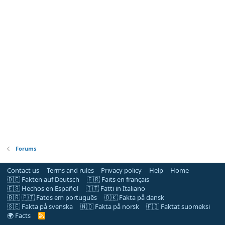
Forums
Contact us
Terms and rules
Privacy policy
Help
Home
🇩🇪 Fakten auf Deutsch
🇫🇷 Faits en français
🇪🇸 Hechos en Español
🇮🇹 Fatti in Italiano
🇧🇷 🇵🇹 Fatos em português
🇩🇰 Fakta på dansk
🇸🇪 Fakta på svenska
🇳🇴 Fakta på norsk
🇫🇮 Faktat suomeksi
🌍 Facts
R
S