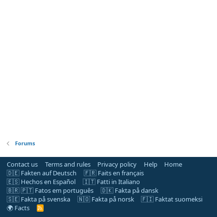
Forums
Contact us
Terms and rules
Privacy policy
Help
Home
🇩🇪 Fakten auf Deutsch
🇫🇷 Faits en français
🇪🇸 Hechos en Español
🇮🇹 Fatti in Italiano
🇧🇷 🇵🇹 Fatos em português
🇩🇰 Fakta på dansk
🇸🇪 Fakta på svenska
🇳🇴 Fakta på norsk
🇫🇮 Faktat suomeksi
🌍 Facts
R
S