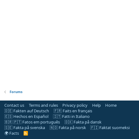
Forums
Contact us
Terms and rules
Privacy policy
Help
Home
🇩🇪 Fakten auf Deutsch
🇫🇷 Faits en français
🇪🇸 Hechos en Español
🇮🇹 Fatti in Italiano
🇧🇷 🇵🇹 Fatos em português
🇩🇰 Fakta på dansk
🇸🇪 Fakta på svenska
🇳🇴 Fakta på norsk
🇫🇮 Faktat suomeksi
🌍 Facts
R
S