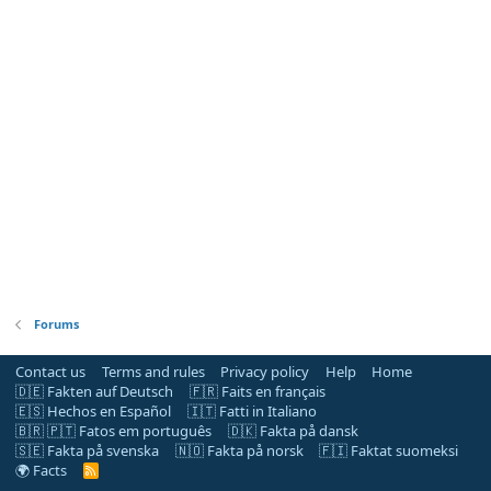
Forums
Contact us
Terms and rules
Privacy policy
Help
Home
🇩🇪 Fakten auf Deutsch
🇫🇷 Faits en français
🇪🇸 Hechos en Español
🇮🇹 Fatti in Italiano
🇧🇷 🇵🇹 Fatos em português
🇩🇰 Fakta på dansk
🇸🇪 Fakta på svenska
🇳🇴 Fakta på norsk
🇫🇮 Faktat suomeksi
🌍 Facts
R
S