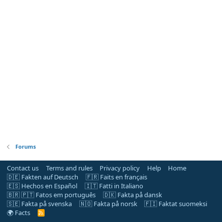
Forums
Contact us
Terms and rules
Privacy policy
Help
Home
🇩🇪 Fakten auf Deutsch
🇫🇷 Faits en français
🇪🇸 Hechos en Español
🇮🇹 Fatti in Italiano
🇧🇷 🇵🇹 Fatos em português
🇩🇰 Fakta på dansk
🇸🇪 Fakta på svenska
🇳🇴 Fakta på norsk
🇫🇮 Faktat suomeksi
🌍 Facts
R
S