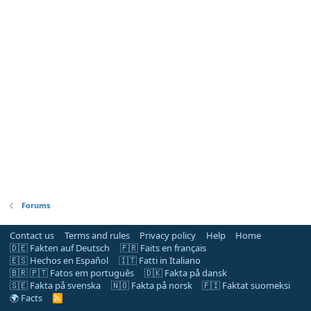
Forums
Contact us
Terms and rules
Privacy policy
Help
Home
🇩🇪 Fakten auf Deutsch
🇫🇷 Faits en français
🇪🇸 Hechos en Español
🇮🇹 Fatti in Italiano
🇧🇷 🇵🇹 Fatos em português
🇩🇰 Fakta på dansk
🇸🇪 Fakta på svenska
🇳🇴 Fakta på norsk
🇫🇮 Faktat suomeksi
🌍 Facts
R
S