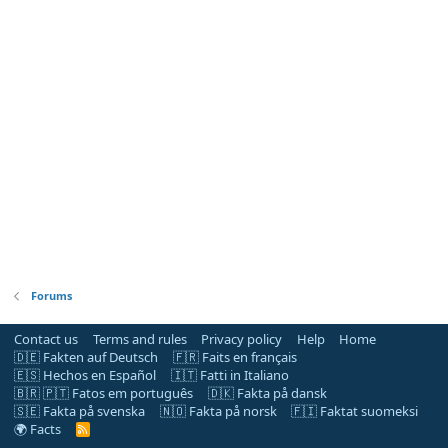
Forums
Contact us
Terms and rules
Privacy policy
Help
Home
🇩🇪 Fakten auf Deutsch
🇫🇷 Faits en français
🇪🇸 Hechos en Español
🇮🇹 Fatti in Italiano
🇧🇷 🇵🇹 Fatos em português
🇩🇰 Fakta på dansk
🇸🇪 Fakta på svenska
🇳🇴 Fakta på norsk
🇫🇮 Faktat suomeksi
🌍 Facts
R
S