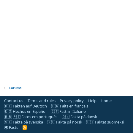
Forums
Contact us
Terms and rules
Privacy policy
Help
Home
🇩🇪 Fakten auf Deutsch
🇫🇷 Faits en français
🇪🇸 Hechos en Español
🇮🇹 Fatti in Italiano
🇧🇷 🇵🇹 Fatos em português
🇩🇰 Fakta på dansk
🇸🇪 Fakta på svenska
🇳🇴 Fakta på norsk
🇫🇮 Faktat suomeksi
🌍 Facts
R
S