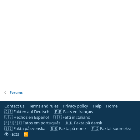
Forums
Contact us
Terms and rules
Privacy policy
Help
Home
🇩🇪 Fakten auf Deutsch
🇫🇷 Faits en français
🇪🇸 Hechos en Español
🇮🇹 Fatti in Italiano
🇧🇷 🇵🇹 Fatos em português
🇩🇰 Fakta på dansk
🇸🇪 Fakta på svenska
🇳🇴 Fakta på norsk
🇫🇮 Faktat suomeksi
🌍 Facts
R
S