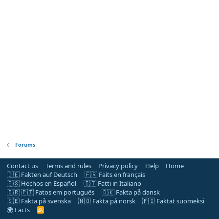
Forums
Contact us
Terms and rules
Privacy policy
Help
Home
🇩🇪 Fakten auf Deutsch
🇫🇷 Faits en français
🇪🇸 Hechos en Español
🇮🇹 Fatti in Italiano
🇧🇷 🇵🇹 Fatos em português
🇩🇰 Fakta på dansk
🇸🇪 Fakta på svenska
🇳🇴 Fakta på norsk
🇫🇮 Faktat suomeksi
🌍 Facts
R
S