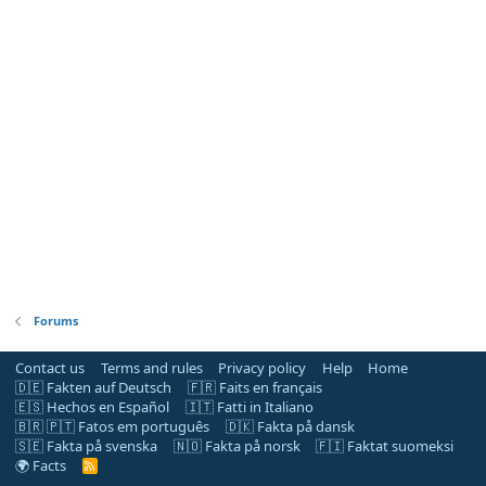
Forums
Contact us
Terms and rules
Privacy policy
Help
Home
🇩🇪 Fakten auf Deutsch
🇫🇷 Faits en français
🇪🇸 Hechos en Español
🇮🇹 Fatti in Italiano
🇧🇷 🇵🇹 Fatos em português
🇩🇰 Fakta på dansk
🇸🇪 Fakta på svenska
🇳🇴 Fakta på norsk
🇫🇮 Faktat suomeksi
🌍 Facts
R
S