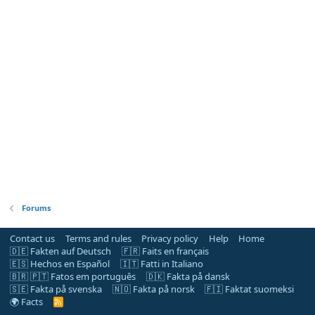
Forums
Contact us
Terms and rules
Privacy policy
Help
Home
🇩🇪 Fakten auf Deutsch
🇫🇷 Faits en français
🇪🇸 Hechos en Español
🇮🇹 Fatti in Italiano
🇧🇷 🇵🇹 Fatos em português
🇩🇰 Fakta på dansk
🇸🇪 Fakta på svenska
🇳🇴 Fakta på norsk
🇫🇮 Faktat suomeksi
🌍 Facts
R
S