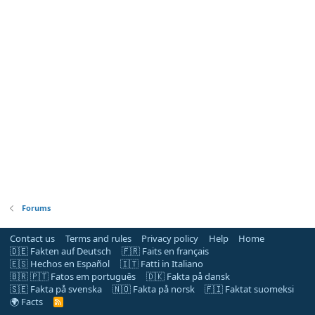
Forums
Contact us
Terms and rules
Privacy policy
Help
Home
🇩🇪 Fakten auf Deutsch
🇫🇷 Faits en français
🇪🇸 Hechos en Español
🇮🇹 Fatti in Italiano
🇧🇷 🇵🇹 Fatos em português
🇩🇰 Fakta på dansk
🇸🇪 Fakta på svenska
🇳🇴 Fakta på norsk
🇫🇮 Faktat suomeksi
🌍 Facts
R
S