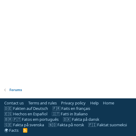
Forums
Contact us
Terms and rules
Privacy policy
Help
Home
🇩🇪 Fakten auf Deutsch
🇫🇷 Faits en français
🇪🇸 Hechos en Español
🇮🇹 Fatti in Italiano
🇧🇷 🇵🇹 Fatos em português
🇩🇰 Fakta på dansk
🇸🇪 Fakta på svenska
🇳🇴 Fakta på norsk
🇫🇮 Faktat suomeksi
🌍 Facts
R
S