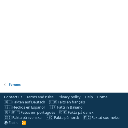
Forums
Contact us
Terms and rules
Privacy policy
Help
Home
🇩🇪 Fakten auf Deutsch
🇫🇷 Faits en français
🇪🇸 Hechos en Español
🇮🇹 Fatti in Italiano
🇧🇷 🇵🇹 Fatos em português
🇩🇰 Fakta på dansk
🇸🇪 Fakta på svenska
🇳🇴 Fakta på norsk
🇫🇮 Faktat suomeksi
🌍 Facts
R
S