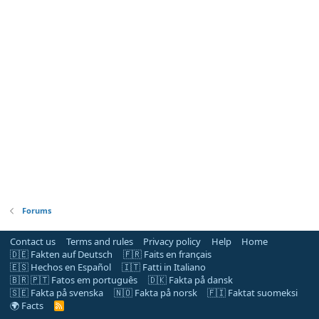
Forums
Contact us
Terms and rules
Privacy policy
Help
Home
🇩🇪 Fakten auf Deutsch
🇫🇷 Faits en français
🇪🇸 Hechos en Español
🇮🇹 Fatti in Italiano
🇧🇷 🇵🇹 Fatos em português
🇩🇰 Fakta på dansk
🇸🇪 Fakta på svenska
🇳🇴 Fakta på norsk
🇫🇮 Faktat suomeksi
🌍 Facts
R
S