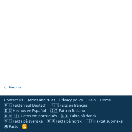
Forums
Contact us
Terms and rules
Privacy policy
Help
Home
🇩🇪 Fakten auf Deutsch
🇫🇷 Faits en français
🇪🇸 Hechos en Español
🇮🇹 Fatti in Italiano
🇧🇷 🇵🇹 Fatos em português
🇩🇰 Fakta på dansk
🇸🇪 Fakta på svenska
🇳🇴 Fakta på norsk
🇫🇮 Faktat suomeksi
🌍 Facts
R
S