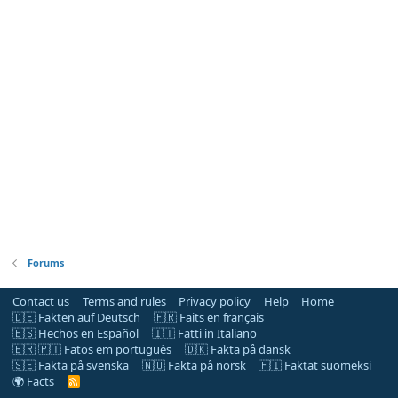
Forums
Contact us
Terms and rules
Privacy policy
Help
Home
🇩🇪 Fakten auf Deutsch
🇫🇷 Faits en français
🇪🇸 Hechos en Español
🇮🇹 Fatti in Italiano
🇧🇷 🇵🇹 Fatos em português
🇩🇰 Fakta på dansk
🇸🇪 Fakta på svenska
🇳🇴 Fakta på norsk
🇫🇮 Faktat suomeksi
🌍 Facts
R
S