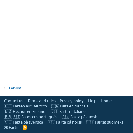
Forums
Contact us
Terms and rules
Privacy policy
Help
Home
🇩🇪 Fakten auf Deutsch
🇫🇷 Faits en français
🇪🇸 Hechos en Español
🇮🇹 Fatti in Italiano
🇧🇷 🇵🇹 Fatos em português
🇩🇰 Fakta på dansk
🇸🇪 Fakta på svenska
🇳🇴 Fakta på norsk
🇫🇮 Faktat suomeksi
🌍 Facts
R
S