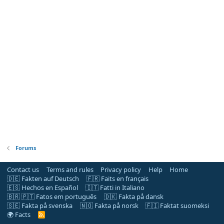
Forums
Contact us
Terms and rules
Privacy policy
Help
Home
🇩🇪 Fakten auf Deutsch
🇫🇷 Faits en français
🇪🇸 Hechos en Español
🇮🇹 Fatti in Italiano
🇧🇷 🇵🇹 Fatos em português
🇩🇰 Fakta på dansk
🇸🇪 Fakta på svenska
🇳🇴 Fakta på norsk
🇫🇮 Faktat suomeksi
🌍 Facts
R
S