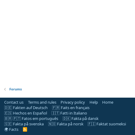
Forums
Contact us
Terms and rules
Privacy policy
Help
Home
🇩🇪 Fakten auf Deutsch
🇫🇷 Faits en français
🇪🇸 Hechos en Español
🇮🇹 Fatti in Italiano
🇧🇷 🇵🇹 Fatos em português
🇩🇰 Fakta på dansk
🇸🇪 Fakta på svenska
🇳🇴 Fakta på norsk
🇫🇮 Faktat suomeksi
🌍 Facts
R
S