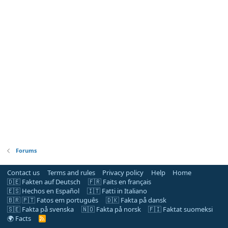
Forums
Contact us
Terms and rules
Privacy policy
Help
Home
🇩🇪 Fakten auf Deutsch
🇫🇷 Faits en français
🇪🇸 Hechos en Español
🇮🇹 Fatti in Italiano
🇧🇷 🇵🇹 Fatos em português
🇩🇰 Fakta på dansk
🇸🇪 Fakta på svenska
🇳🇴 Fakta på norsk
🇫🇮 Faktat suomeksi
🌍 Facts
R
S