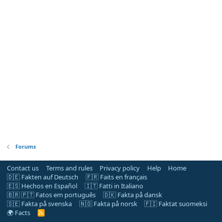
Forums
Contact us
Terms and rules
Privacy policy
Help
Home
🇩🇪 Fakten auf Deutsch
🇫🇷 Faits en français
🇪🇸 Hechos en Español
🇮🇹 Fatti in Italiano
🇧🇷 🇵🇹 Fatos em português
🇩🇰 Fakta på dansk
🇸🇪 Fakta på svenska
🇳🇴 Fakta på norsk
🇫🇮 Faktat suomeksi
🌍 Facts
R
S