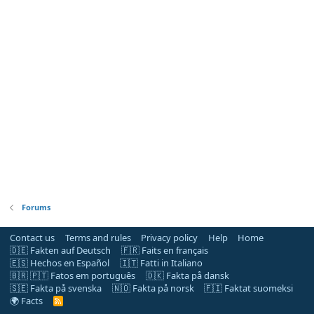
Forums
Contact us
Terms and rules
Privacy policy
Help
Home
🇩🇪 Fakten auf Deutsch
🇫🇷 Faits en français
🇪🇸 Hechos en Español
🇮🇹 Fatti in Italiano
🇧🇷 🇵🇹 Fatos em português
🇩🇰 Fakta på dansk
🇸🇪 Fakta på svenska
🇳🇴 Fakta på norsk
🇫🇮 Faktat suomeksi
🌍 Facts
R
S