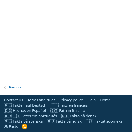
Forums
Contact us
Terms and rules
Privacy policy
Help
Home
🇩🇪 Fakten auf Deutsch
🇫🇷 Faits en français
🇪🇸 Hechos en Español
🇮🇹 Fatti in Italiano
🇧🇷 🇵🇹 Fatos em português
🇩🇰 Fakta på dansk
🇸🇪 Fakta på svenska
🇳🇴 Fakta på norsk
🇫🇮 Faktat suomeksi
🌍 Facts
R
S