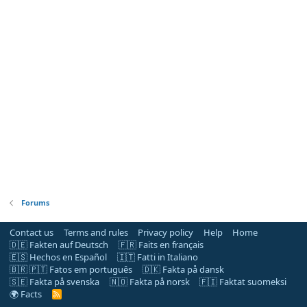
Forums
Contact us
Terms and rules
Privacy policy
Help
Home
🇩🇪 Fakten auf Deutsch
🇫🇷 Faits en français
🇪🇸 Hechos en Español
🇮🇹 Fatti in Italiano
🇧🇷 🇵🇹 Fatos em português
🇩🇰 Fakta på dansk
🇸🇪 Fakta på svenska
🇳🇴 Fakta på norsk
🇫🇮 Faktat suomeksi
🌍 Facts
R
S