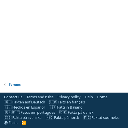
Forums
Contact us
Terms and rules
Privacy policy
Help
Home
🇩🇪 Fakten auf Deutsch
🇫🇷 Faits en français
🇪🇸 Hechos en Español
🇮🇹 Fatti in Italiano
🇧🇷 🇵🇹 Fatos em português
🇩🇰 Fakta på dansk
🇸🇪 Fakta på svenska
🇳🇴 Fakta på norsk
🇫🇮 Faktat suomeksi
🌍 Facts
R
S