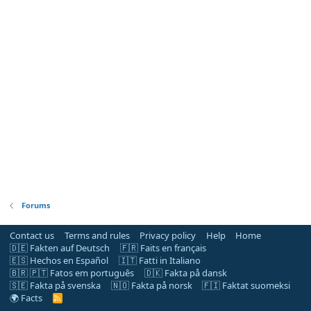
Forums
Contact us
Terms and rules
Privacy policy
Help
Home
🇩🇪 Fakten auf Deutsch
🇫🇷 Faits en français
🇪🇸 Hechos en Español
🇮🇹 Fatti in Italiano
🇧🇷 🇵🇹 Fatos em português
🇩🇰 Fakta på dansk
🇸🇪 Fakta på svenska
🇳🇴 Fakta på norsk
🇫🇮 Faktat suomeksi
🌍 Facts
R
S