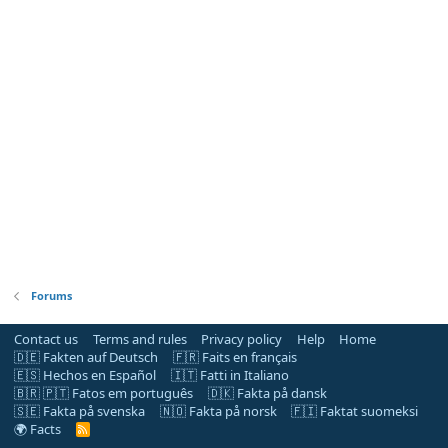
Forums
Contact us
Terms and rules
Privacy policy
Help
Home
🇩🇪 Fakten auf Deutsch
🇫🇷 Faits en français
🇪🇸 Hechos en Español
🇮🇹 Fatti in Italiano
🇧🇷 🇵🇹 Fatos em português
🇩🇰 Fakta på dansk
🇸🇪 Fakta på svenska
🇳🇴 Fakta på norsk
🇫🇮 Faktat suomeksi
🌍 Facts
R
S