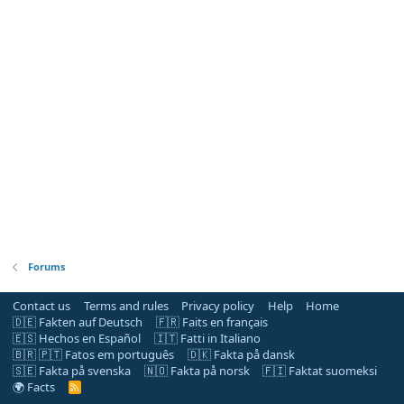
Forums
Contact us
Terms and rules
Privacy policy
Help
Home
🇩🇪 Fakten auf Deutsch
🇫🇷 Faits en français
🇪🇸 Hechos en Español
🇮🇹 Fatti in Italiano
🇧🇷 🇵🇹 Fatos em português
🇩🇰 Fakta på dansk
🇸🇪 Fakta på svenska
🇳🇴 Fakta på norsk
🇫🇮 Faktat suomeksi
🌍 Facts
R
S