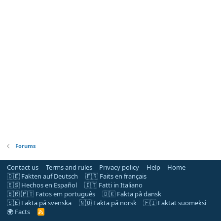
Forums
Contact us
Terms and rules
Privacy policy
Help
Home
🇩🇪 Fakten auf Deutsch
🇫🇷 Faits en français
🇪🇸 Hechos en Español
🇮🇹 Fatti in Italiano
🇧🇷 🇵🇹 Fatos em português
🇩🇰 Fakta på dansk
🇸🇪 Fakta på svenska
🇳🇴 Fakta på norsk
🇫🇮 Faktat suomeksi
🌍 Facts
R
S